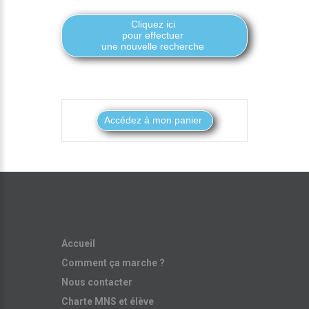
Cliquez ici
pour effectuer
une nouvelle recherche
Accueil
Comment ça marche ?
Nous contacter
Charte MNS et élève